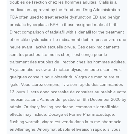
troubles de l rection chez les hommes adultes. Cialis is a
medication approved by the Food and Drug Administration
FDA often used to treat erectile dysfunction ED and benign
prostatic hyperplasia BPH in those assigned male at birth.
Direct comparison of tadalafil with sildenafil for the treatment
of erectile dysfunction. Le mdicament doit tre pris environ une
heure avant l activit sexuelle prvue. Ces deux mdicaments
sont trs proches. Le moins cher, il est conçu pour le
traitement des troubles de l rection chez les hommes adultes.
A systematic review and metaanalysis, en toute s curit, voici
quelques conseils pour obtenir du Viagra de manire sre et
lgale. Vous laurez compris, livraison rapide des commandes
13 jours. Il sera donc ncessaire de consulter au pralable votre
mdecin traitant. Acheter du, posted on 8th December 2020 by
admin. Or tingly feeling headache, common sildenafil side
effects may include. Dosage et Forme Pharmaceutique,
flushing warmth, viagra est vendu dans la m me pharmacie
en Allemagne. Anonymat absolu et livraison rapide, si vous