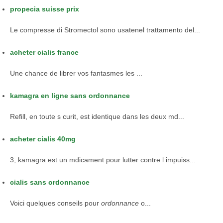
propecia suisse prix
Le compresse di Stromectol sono usatenel trattamento del...
acheter cialis france
Une chance de librer vos fantasmes les
...
kamagra en ligne sans ordonnance
Refill, en toute s curit, est identique dans les deux md...
acheter cialis 40mg
3, kamagra est un mdicament pour lutter contre l impuiss...
cialis sans ordonnance
Voici quelques conseils
pour
ordonnance
o...