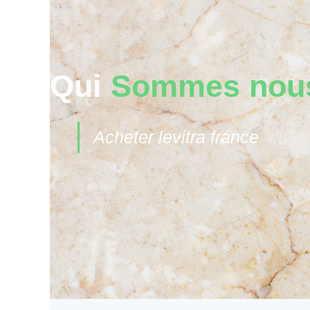
Qui
Sommes nou
Acheter levitra france