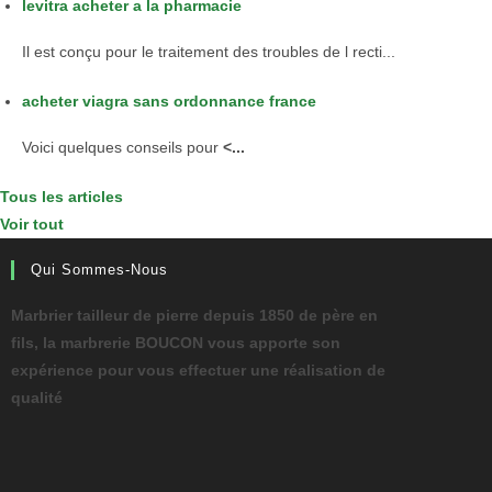
levitra acheter a la pharmacie
Il est conçu pour le traitement des troubles de l recti...
acheter viagra sans ordonnance france
Voici
quelques conseils pour
<...
Tous les articles
Voir tout
Qui Sommes-Nous
Marbrier tailleur de pierre depuis 1850 de père en
fils, la marbrerie BOUCON vous apporte son
expérience pour vous effectuer une réalisation de
qualité