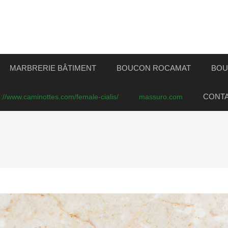
MARBRERIE BÂTIMENT
BOUCON ROCAMAT
BOU
CONT
p://www.caminottes.com/female-cialis/
massuro.com