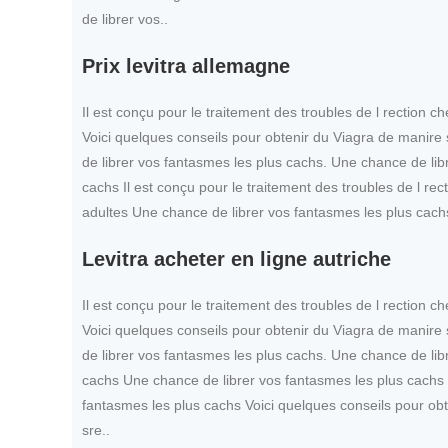
de librer vos..
Prix levitra allemagne
Il est conçu pour le traitement des troubles de l rection 
Voici quelques conseils pour obtenir du Viagra de manire 
de librer vos fantasmes les plus cachs. Une chance de lib
cachs Il est conçu pour le traitement des troubles de l r
adultes Une chance de librer vos fantasmes les plus cachs
Levitra acheter en ligne autriche
Il est conçu pour le traitement des troubles de l rection 
Voici quelques conseils pour obtenir du Viagra de manire 
de librer vos fantasmes les plus cachs. Une chance de lib
cachs Une chance de librer vos fantasmes les plus cachs
fantasmes les plus cachs Voici quelques conseils pour ob
sre..