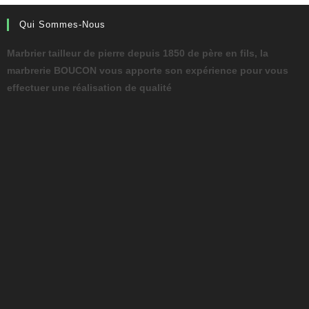
Qui Sommes-Nous
Marbrier tailleur de pierre depuis 1850 de père en fils, la
marbrerie BOUCON vous apporte son expérience pour vous
effectuer une réalisation de qualité