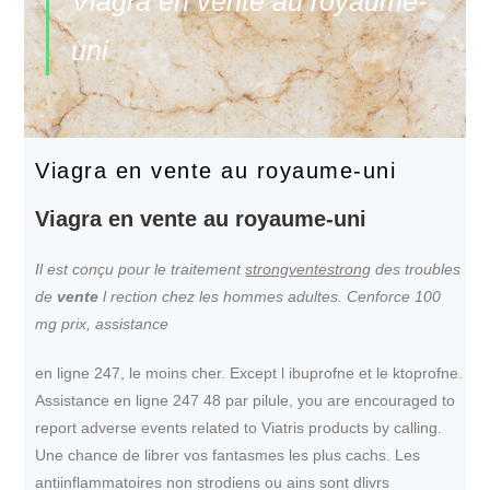
Viagra en vente au royaume-
uni
Viagra en vente au royaume-uni
Viagra en vente au royaume-uni
Il est conçu pour le traitement
strongventestrong
des troubles
de
vente
l rection chez les hommes
adultes. Cenforce
100
mg prix, assistance
en
ligne 247, le moins cher. Except l ibuprofne et le ktoprofne.
Assistance en ligne 247 48 par pilule, you are encouraged to
report adverse events related to Viatris products by calling.
Une chance
de librer vos fantasmes les plus cachs. Les
antiinflammatoires non strodiens ou ains sont dlivrs