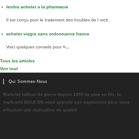
levitra acheter a la pharmacie
Il est conçu pour le traitement des troubles de l recti...
acheter viagra sans ordonnance france
Voici
quelques conseils pour
<...
Tous les articles
Voir tout
Qui Sommes-Nous
Marbrier tailleur de pierre depuis 1850 de père en fils, la
marbrerie BOUCON vous apporte son expérience pour vous
effectuer une réalisation de qualité