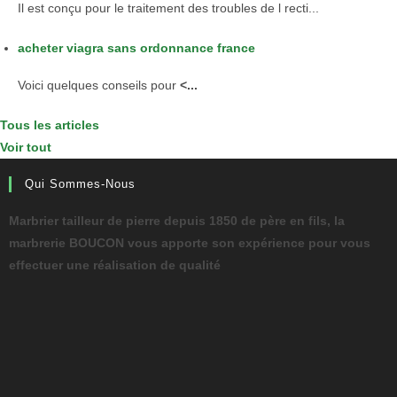
Il est conçu pour le traitement des troubles de l recti...
acheter viagra sans ordonnance france
Voici
quelques conseils pour
<...
Tous les articles
Voir tout
Qui Sommes-Nous
Marbrier tailleur de pierre depuis 1850 de père en fils, la
marbrerie BOUCON vous apporte son expérience pour vous
effectuer une réalisation de qualité